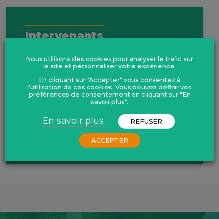
Intervenants
Nous utilisons des cookies pour analyser le trafic sur
Villenave-Chasset Johanna
- Docteur en
le site et personnaliser votre expérience.
entomologie et écologie du paysage
En cliquant sur "Accepter" vous consentez à
l’utilisation de ces cookies. Vous pouvez définir vos
préférences de consentement en cliquant sur "En
savoir plus".
Responsable
En savoir plus
REFUSER
Sallibartan Claire
- Conseillère technique
ACCEPTER
- 06 22 76 38 01