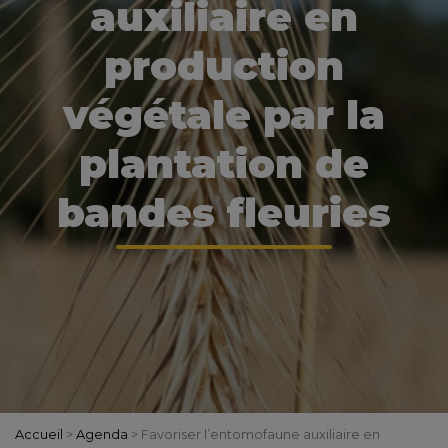
auxiliaire en
production
végétale par la
plantation de
bandes fleuries
Accueil
>
Agenda
>
Favoriser l’entomofaune auxiliaire en