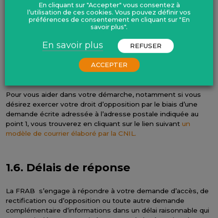
situations suivantes :
En cliquant sur "Accepter" vous consentez à
l’utilisation de ces cookies. Vous pouvez définir vos
préférences de consentement en cliquant sur "En
Lorsque l’exercice de ce droit est fondé sur des
savoir plus".
motifs légitimes
En savoir plus
REFUSER
Lorsque l’exercice de ce droit vise à faire obstacle à
ce que les données recueillies soient utilisées à des
ACCEPTER
fins de prospection commerciale.
Pour vous aider dans votre démarche, notamment si vous
désirez exercer votre droit d’opposition par le biais d’une
demande écrite adressée à l’adresse postale indiquée au
point 1, vous trouverez en cliquant sur le lien suivant
un
modèle de courrier élaboré par la CNIL.
1.6. Délais de réponse
La FRAB s’engage à répondre à votre demande d’accès, de
rectification ou d’opposition ou toute autre demande
complémentaire d’informations dans un délai raisonnable qui