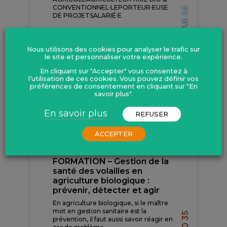
CONVENTIONNEL·LEPORTEUR·EUSE
GAB 56
DE PROJETSALARIÉ·E
SECTEUR DE BAUD
Nous utilisons des cookies pour analyser le trafic sur
le site et personnaliser votre expérience.
En savoir plus
En cliquant sur "Accepter" vous consentez à
l’utilisation de ces cookies. Vous pouvez définir vos
préférences de consentement en cliquant sur "En
savoir plus".
En savoir plus
REFUSER
SEPTEMBRE
ACCEPTER
FORMATION – Gestion de la
santé des volailles en
agriculture biologique :
prévenir, détecter et agir
En agriculture biologique, si le maître
mot en gestion sanitaire est la
prévention, il faut aussi savoir réagir en