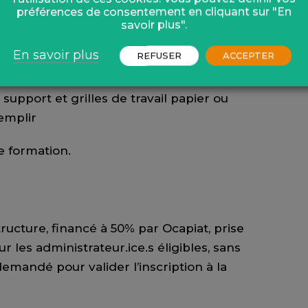
préférences de consentement en cliquant sur "En
ues
savoir plus".
En savoir plus
REFUSER
ACCEPTER
ence en petits groupes
 support et grilles de travail papier ou
remplir
e formation.
ructure, financé à 50% par Ocapiat, prise
 les administrateur.ice.s éligibles, sans
emandé pour valider l’inscription à la