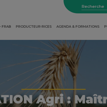
– FRAB
PRODUCTEUR·RICES
AGENDA & FORMATIONS
P
WEBINAIRES SUR L’AGRICULTURE
ION Agri : Maîtri