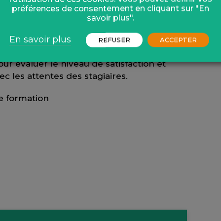
participative
préférences de consentement en cliquant sur "En
savoir plus".
En savoir plus
REFUSER
ACCEPTER
r évaluer le niveau de satisfaction et
c les attentes des stagiaires.
de formation