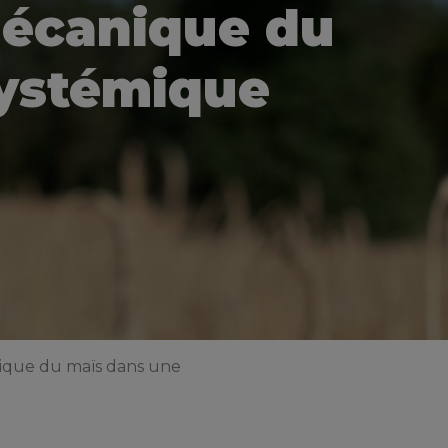
mécanique du
systémique
ique du maïs dans une