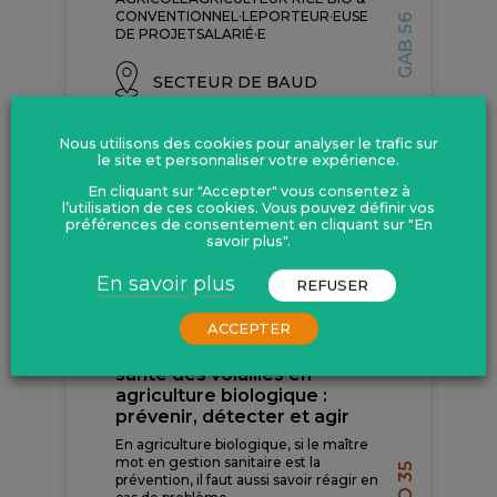
CONVENTIONNEL·LEPORTEUR·EUSE
GAB 56
DE PROJETSALARIÉ·E
SECTEUR DE BAUD
En savoir plus
Nous utilisons des cookies pour analyser le trafic sur
le site et personnaliser votre expérience.
En cliquant sur "Accepter" vous consentez à
l’utilisation de ces cookies. Vous pouvez définir vos
préférences de consentement en cliquant sur "En
savoir plus".
En savoir plus
SEPTEMBRE
REFUSER
ACCEPTER
FORMATION – Gestion de la
santé des volailles en
agriculture biologique :
prévenir, détecter et agir
En agriculture biologique, si le maître
mot en gestion sanitaire est la
prévention, il faut aussi savoir réagir en