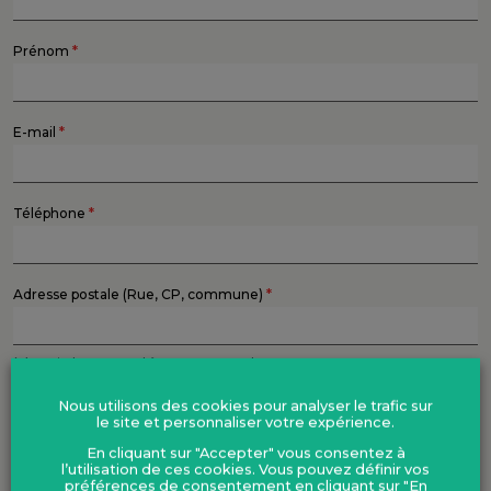
*
Prénom
*
E-mail
*
Téléphone
*
Adresse postale (Rue, CP, commune)
Merci de compléter votre adresse.
Nous utilisons des cookies pour analyser le trafic sur
*
Information ou inscription ?
le site et personnaliser votre expérience.
En cliquant sur "Accepter" vous consentez à
l’utilisation de ces cookies. Vous pouvez définir vos
Merci de préciser l'objet de votre demande
préférences de consentement en cliquant sur "En