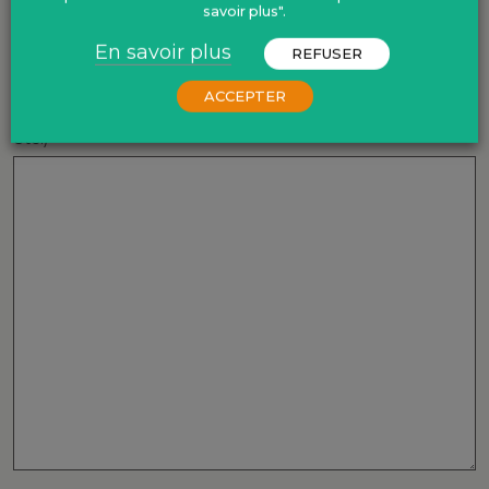
savoir plus".
Message
En savoir plus
REFUSER
Question, remarques : merci de bien vouloir nous faire
part de toute autre information qui vous semble
ACCEPTER
importante (régime alimentaire, situation de handicap,
etc.)