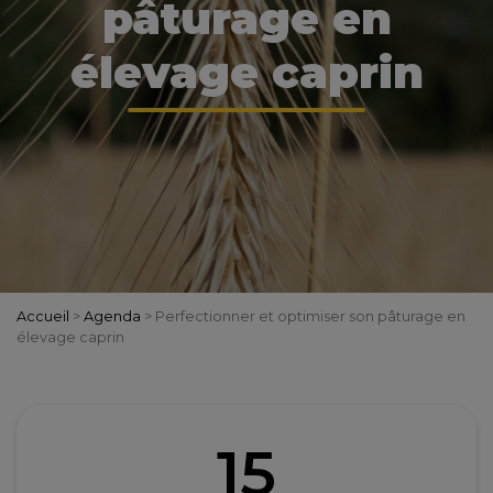
pâturage en
élevage caprin
Accueil
>
Agenda
>
Perfectionner et optimiser son pâturage en
élevage caprin
15