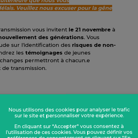
ultérieure que nous vous
lais. Veuillez nous excuser pour la gêne
Transmission vous invitent
le 21 novembre
à
nouvellement des générations
. Vous
ude sur l’identification des
risques de non-
ndrez les
témoignages
de jeunes
s échanges permettront à chacun.e
t
de transmission.
e, de 10h30 à 13h
Nous utilisons des cookies pour analyser le trafic
 lieu-dit Le Breil, à Saint-Hilaire des
sur le site et personnaliser votre expérience.
En cliquant sur "Accepter" vous consentez à
e·s
l’utilisation de ces cookies. Vous pouvez définir vos