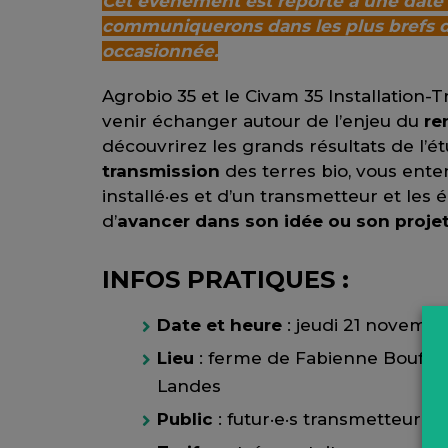
Cet événement est reporté à une date 
communiquerons dans les plus brefs dé
occasionnée.
Agrobio 35 et le Civam 35 Installation-
venir échanger autour de l’enjeu du
re
découvrirez les grands résultats de l’ét
transmission
des terres bio, vous ente
installé·es et d’un transmetteur et le
d’
avancer dans son idée ou son proje
INFOS PRATIQUES :
Date et heure
: jeudi 21 novembr
Lieu
: ferme de Fabienne Bouffort,
Landes
Public
: futur·e·s transmetteur·ric