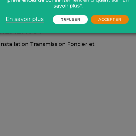
préférences de consentement en cliquant sur "En
savoir plus".
ro et repas partagé à partir de 13h
En savoir plus
REFUSER
ACCEPTER
GNEMENTS :
Installation Transmission Foncier et