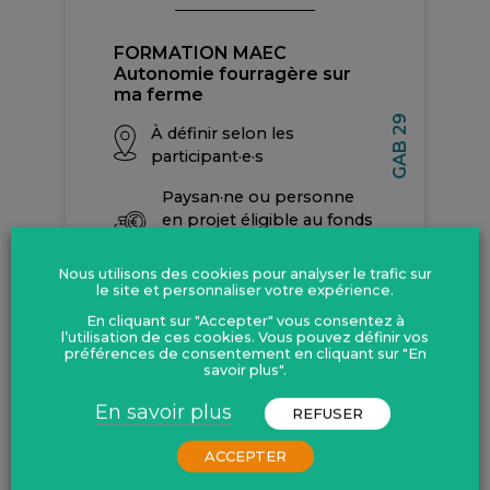
FORMATION MAEC
Autonomie fourragère sur
ma ferme
GAB 29
À définir selon les
participant·e·s
Paysan·ne ou personne
en projet éligible au fonds
de formation VIVEA : 42 €
par jour
Nous utilisons des cookies pour analyser le trafic sur
le site et personnaliser votre expérience.
En savoir plus
En cliquant sur "Accepter" vous consentez à
l’utilisation de ces cookies. Vous pouvez définir vos
préférences de consentement en cliquant sur "En
savoir plus".
En savoir plus
REFUSER
ENTRE OCTOBRE ET
ACCEPTER