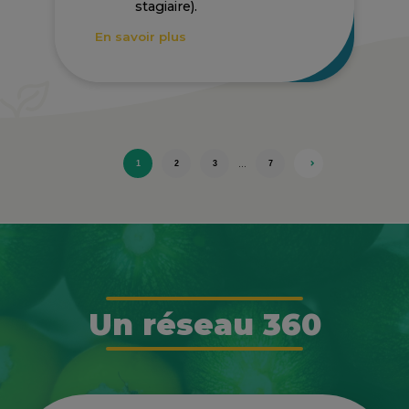
stagiaire).
En savoir plus
…
1
2
3
7
Un réseau 360