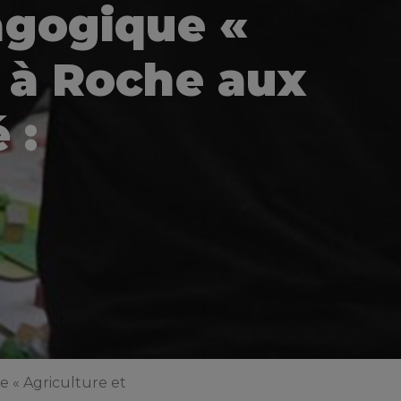
agogique «
» à Roche aux
 :
e « Agriculture et