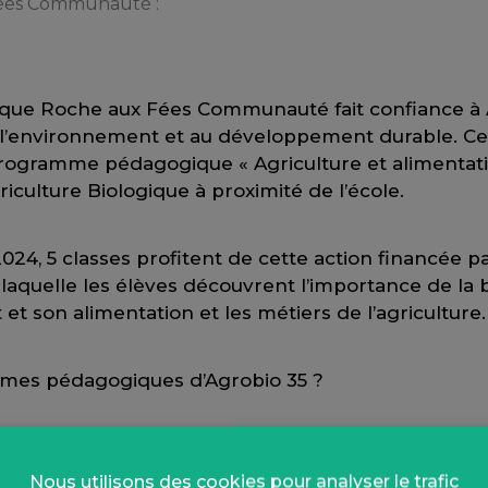
Fées Communauté :
s que Roche aux Fées Communauté fait confiance à
’environnement et au développement durable. Ce s
 programme pédagogique « Agriculture et alimentatio
iculture Biologique à proximité de l’école.
2024, 5 classes profitent de cette action financée 
quelle les élèves découvrent l’importance de la bi
et son alimentation et les métiers de l’agriculture.
mmes pédagogiques d’Agrobio 35 ?
s sont à destination du cycle 3 (CM1 & CM2) et il
griculture & Alimentation » et « Agriculture & Res
Nous utilisons des cookies pour analyser le trafic