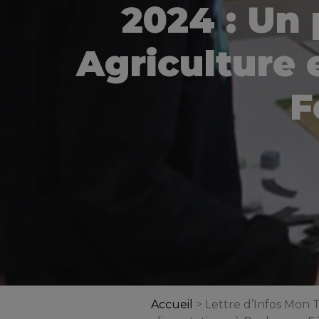
2024 : Un
Agriculture 
F
Accueil
>
Lettre d’Infos Mon 