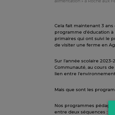
alimentation » à Roche aux 
Cela fait maintenant 3 an
programme d’éducation à l
primaires qui ont suivi le
de visiter une ferme en Agr
Sur l’année scolaire 2023-
Communauté, au cours de la
lien entre l’environnement 
Mais que sont les progra
Nos programmes pédagogique
entre deux séquences : « A