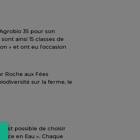
 Agrobio 35 pour son
ont ainsi 15 classes de
n » et ont eu l’occasion
par Roche aux Fées
odiversité sur la ferme, le
 est possible de choisir
source en Eau ». Chaque