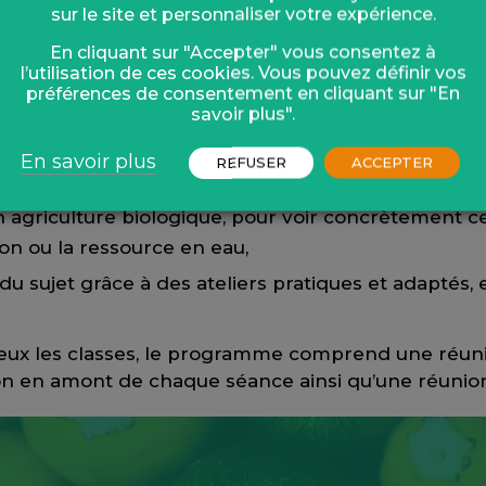
pédagogie active : apprendre en faisant.
sur le site et personnaliser votre expérience.
En cliquant sur "Accepter" vous consentez à
l’utilisation de ces cookies. Vous pouvez définir vos
 choisi, il se compose de 3 séances de 2h30 :
préférences de consentement en cliquant sur "En
savoir plus".
 en salle de classe, pour que les élèves identifient
En savoir plus
REFUSER
ACCEPTER
ropres mots,
n agriculture biologique, pour voir concrètement ce 
ion ou la ressource en eau,
 sujet grâce à des ateliers pratiques et adaptés, e
ux les classes, le programme comprend une réuni
on en amont de chaque séance ainsi qu’une réunion