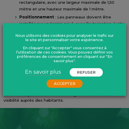
rectangulaire, avec une largeur maximale de 1,50
mètre et une hauteur maximale de 1 mètre.
Positionnement
: Les panneaux doivent être
installés sur un terrain privé, avec l’autorisation écrite
du propriétaire.
Nous utilisons des cookies pour analyser le trafic sur
le site et personnaliser votre expérience.
Il est également recommandé de vérifier la conformité de
En cliquant sur "Accepter" vous consentez à
chaque projet avec le Règlement National de Publicité (RNP)
l’utilisation de ces cookies. Vous pouvez définir vos
préférences de consentement en cliquant sur "En
et de vérifier si une Taxe Locale de Publicité Extérieure
savoir plus".
(TLPE) s’applique sur la commune visée pour l’implantation.
En savoir plus
REFUSER
Faciliter l’installation d’une telle signalétique contribue ainsi
au dynamisme économique du territoire en valorisant les
ACCEPTER
produits locaux, l’écosystème des fermes en vente directe
et en renforçant les circuits courts grâce à une meilleure
visibilité auprès des habitants.