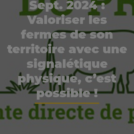
Sept. 2024 :
Valoriser les
fermes de son
territoire avec une
signalétique
physique, c’est
possible !