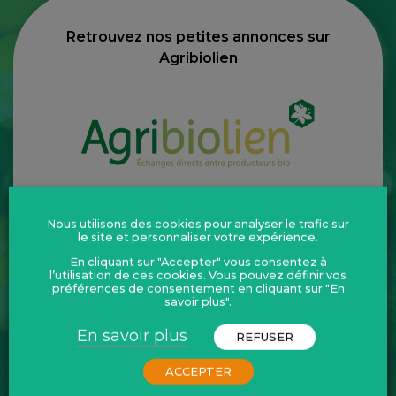
Retrouvez nos petites annonces sur
Agribiolien
Nous utilisons des cookies pour analyser le trafic sur
Le portail régional de la conversion
le site et personnaliser votre expérience.
En cliquant sur "Accepter" vous consentez à
l’utilisation de ces cookies. Vous pouvez définir vos
préférences de consentement en cliquant sur "En
savoir plus".
En savoir plus
REFUSER
ACCEPTER