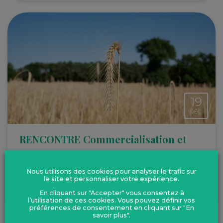
19
DÉC.
RENCONTRE Commercialisation et
communication : Comment booster
les ventes ?
Nous utilisons des cookies pour analyser le trafic sur
le site et personnaliser votre expérience.
Venez échanger et partager vos idées et vos forces pour accroître
En cliquant sur "Accepter" vous consentez à
la communication sur le bio !
l’utilisation de ces cookies. Vous pouvez définir vos
préférences de consentement en cliquant sur "En
savoir plus".