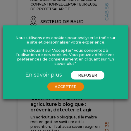
CONVENTIONNEL·LEPORTEUR·EUSE
GAB 56
DE PROJETSALARIÉ·E
SECTEUR DE BAUD
En savoir plus
Nous utilisons des cookies pour analyser le trafic sur
le site et personnaliser votre expérience.
En cliquant sur "Accepter" vous consentez à
l’utilisation de ces cookies. Vous pouvez définir vos
préférences de consentement en cliquant sur "En
savoir plus".
En savoir plus
SEPTEMBRE
REFUSER
ACCEPTER
FORMATION – Gestion de la
santé des volailles en
agriculture biologique :
prévenir, détecter et agir
En agriculture biologique, si le maître
mot en gestion sanitaire est la
prévention, il faut aussi savoir réagir en