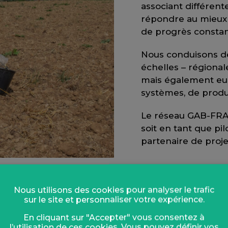
associant différen
répondre au mieux 
de progrès constan
Nous conduisons de
échelles – régional
mais également eur
systèmes, de produ
Le réseau GAB-FRAB
soit en tant que pil
partenaire de proje
Nous utilisons des cookies pour analyser le trafic
sur le site et personnaliser votre expérience.
En cliquant sur "Accepter" vous consentez à
l’utilisation de ces cookies. Vous pouvez définir vos