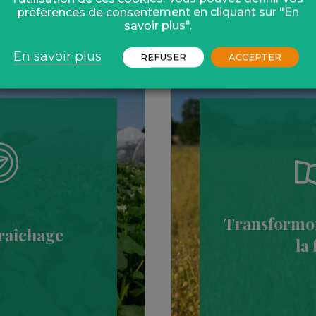
s projets de recher
préférences de consentement en cliquant sur "En
savoir plus".
En savoir plus
REFUSER
ACCEPTER
Transformons
raîchage
la