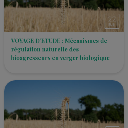
22
JUIN
VOYAGE D’ETUDE : Mécanismes de
régulation naturelle des
bioagresseurs en verger biologique