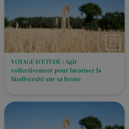
26
JUIL.
VOYAGE D’ETUDE : Agir
collectivement pour favoriser la
biodiversité sur sa ferme