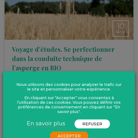
10
JANV.
Voyage d’études. Se perfectionner
dans la conduite technique de
l’asperge en BIO
Deux jours pour rencontrer des professionnels, échanger et
découvrir la filière grâce aux visites
Nous utilisons des cookies pour analyser le trafic sur
le site et personnaliser votre expérience.
En cliquant sur "Accepter" vous consentez à
l’utilisation de ces cookies. Vous pouvez définir vos
préférences de consentement en cliquant sur "En
savoir plus".
En savoir plus
REFUSER
ACCEPTER