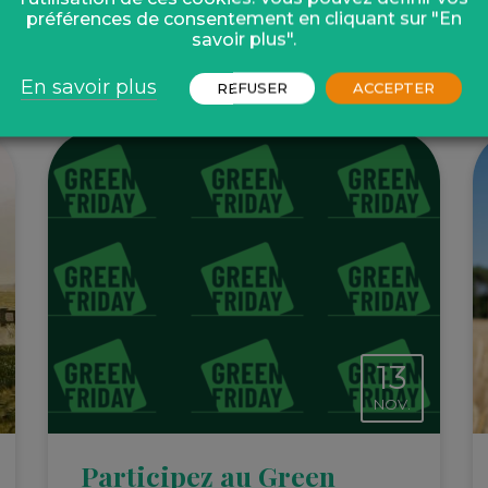
préférences de consentement en cliquant sur "En
savoir plus".
En savoir plus
REFUSER
ACCEPTER
13
NOV.
Participez au Green