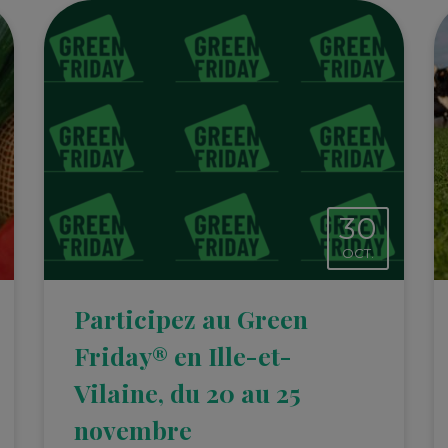
30
OCT.
Participez au Green
Friday® en Ille-et-
Vilaine, du 20 au 25
novembre