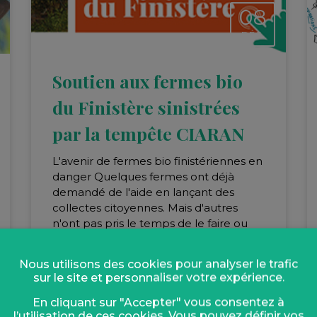
08
DÉC.
Soutien aux fermes bio
du Finistère sinistrées
par la tempête CIARAN
L'avenir de fermes bio finistériennes en
danger Quelques fermes ont déjà
demandé de l'aide en lançant des
collectes citoyennes. Mais d'autres
n'ont pas pris le temps de le faire ou
n'osent pas demander d'aide. Le
Groupement des Agriculteurs Bio du
Nous utilisons des cookies pour analyser le trafic
Finistère lance cette campagne pour
sur le site et personnaliser votre expérience.
venir en aide aux fermes...
En cliquant sur "Accepter" vous consentez à
l’utilisation de ces cookies. Vous pouvez définir vos