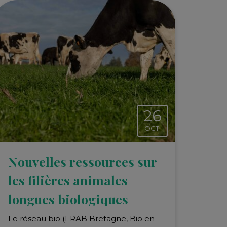
26
OCT.
Nouvelles ressources sur
les filières animales
longues biologiques
Le réseau bio (FRAB Bretagne, Bio en