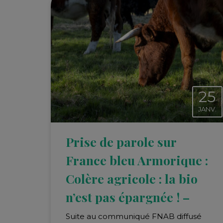
25
JANV.
Prise de parole sur
France bleu Armorique :
Colère agricole : la bio
n’est pas épargnée ! –
Suite au communiqué FNAB diffusé